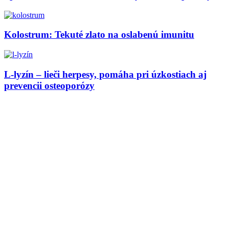
Kolostrum: Tekuté zlato na oslabenú imunitu
L-lyzín – lieči herpesy, pomáha pri úzkostiach aj
prevencii osteoporózy