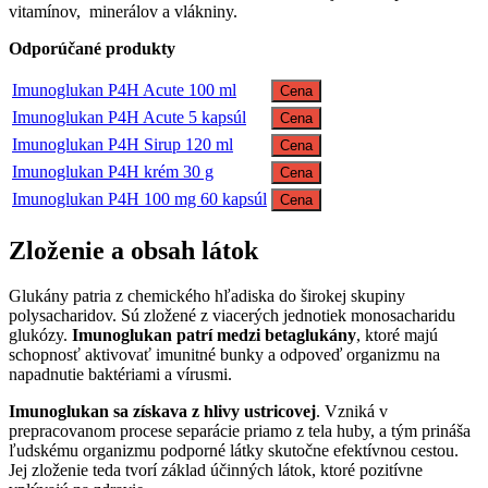
vitamínov, minerálov a vlákniny.
Odporúčané produkty
Imunoglukan P4H Acute 100 ml
Cena
Imunoglukan P4H Acute 5 kapsúl
Cena
Imunoglukan P4H Sirup 120 ml
Cena
Imunoglukan P4H krém 30 g
Cena
Imunoglukan P4H 100 mg 60 kapsúl
Cena
Zloženie a obsah látok
Glukány patria z chemického hľadiska do širokej skupiny
polysacharidov. Sú zložené z viacerých jednotiek monosacharidu
glukózy.
Imunoglukan patrí medzi betaglukány
, ktoré majú
schopnosť aktivovať imunitné bunky a odpoveď organizmu na
napadnutie baktériami a vírusmi.
Imunoglukan sa získava z hlivy ustricovej
. Vzniká v
prepracovanom procese separácie priamo z tela huby, a tým prináša
ľudskému organizmu podporné látky skutočne efektívnou cestou.
Jej zloženie teda tvorí základ účinných látok, ktoré pozitívne