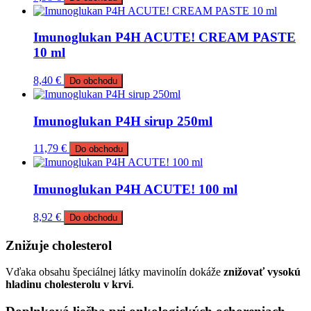
Imunoglukan P4H ACUTE! CREAM PASTE
10 ml
8,40
€
Do obchodu
Imunoglukan P4H sirup 250ml
11,79
€
Do obchodu
Imunoglukan P4H ACUTE! 100 ml
8,92
€
Do obchodu
Znižuje cholesterol
Vďaka obsahu špeciálnej látky mavinolín dokáže
znižovať vysokú
hladinu cholesterolu v krvi
.