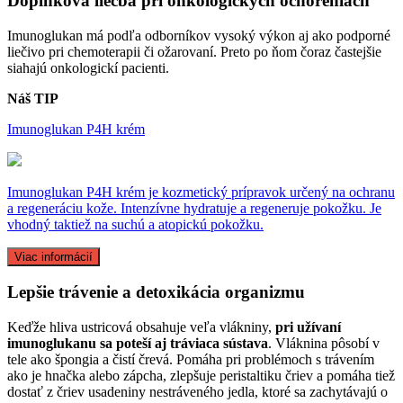
Doplnková liečba pri onkologických ochoreniach
Imunoglukan má podľa odborníkov vysoký výkon aj ako podporné
liečivo pri chemoterapii či ožarovaní. Preto po ňom čoraz častejšie
siahajú onkologickí pacienti.
Náš TIP
Imunoglukan P4H krém
Imunoglukan P4H krém je kozmetický prípravok určený na ochranu
a regeneráciu kože. Intenzívne hydratuje a regeneruje pokožku. Je
vhodný taktiež na suchú a atopickú pokožku.
Viac informácií
Lepšie trávenie a detoxikácia organizmu
Keďže hliva ustricová obsahuje veľa vlákniny,
pri užívaní
imunoglukanu sa poteší aj tráviaca sústava
. Vláknina pôsobí v
tele ako špongia a čistí črevá. Pomáha pri problémoch s trávením
ako je hnačka alebo zápcha, zlepšuje peristaltiku čriev a pomáha tiež
dostať z čriev usadeniny nestráveného jedla, ktoré sa zachytávajú o