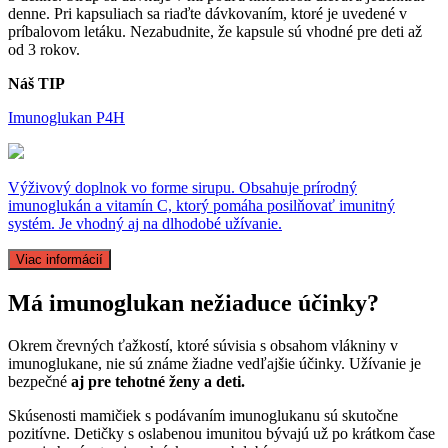
denne. Pri kapsuliach sa riaďte dávkovaním, ktoré je uvedené v
príbalovom letáku. Nezabudnite, že kapsule sú vhodné pre deti až
od 3 rokov.
Náš TIP
Imunoglukan P4H
Výživový doplnok vo forme sirupu. Obsahuje prírodný
imunoglukán a vitamín C, ktorý pomáha posilňovať imunitný
systém. Je vhodný aj na dlhodobé užívanie.
Viac informácií
Má imunoglukan nežiaduce účinky?
Okrem črevných ťažkostí, ktoré súvisia s obsahom vlákniny v
imunoglukane, nie sú známe žiadne vedľajšie účinky. Užívanie je
bezpečné
aj pre tehotné ženy a deti.
Skúsenosti mamičiek s podávaním imunoglukanu sú skutočne
pozitívne. Detičky s oslabenou imunitou bývajú už po krátkom čase