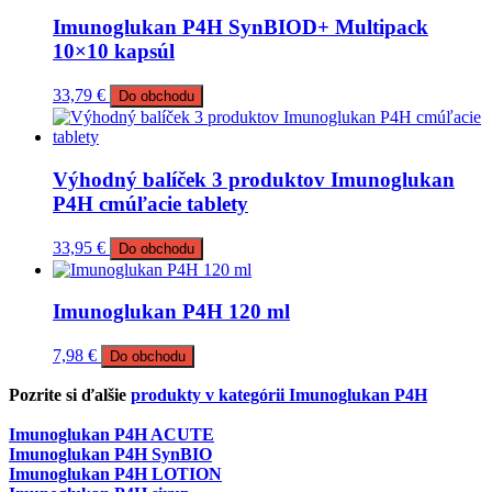
Imunoglukan P4H SynBIOD+ Multipack
10×10 kapsúl
33,79
€
Do obchodu
Výhodný balíček 3 produktov Imunoglukan
P4H cmúľacie tablety
33,95
€
Do obchodu
Imunoglukan P4H 120 ml
7,98
€
Do obchodu
Pozrite si ďalšie
produkty v kategórii Imunoglukan P4H
Imunoglukan P4H ACUTE
Imunoglukan P4H SynBIO
Imunoglukan P4H LOTION