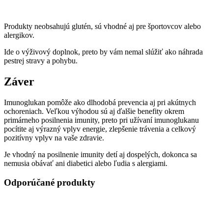
Produkty neobsahujú glutén, sú vhodné aj pre športovcov alebo
alergikov.
Ide o výživový doplnok, preto by vám nemal slúžiť ako náhrada
pestrej stravy a pohybu.
Záver
Imunoglukan pomôže ako dlhodobá prevencia aj pri akútnych
ochoreniach. Veľkou výhodou sú aj ďalšie benefity okrem
primárneho posilnenia imunity, preto pri užívaní imunoglukanu
pocítite aj výrazný vplyv energie, zlepšenie trávenia a celkový
pozitívny vplyv na vaše zdravie.
Je vhodný na posilnenie imunity detí aj dospelých, dokonca sa
nemusia obávať ani diabetici alebo ľudia s alergiami.
Odporúčané produkty