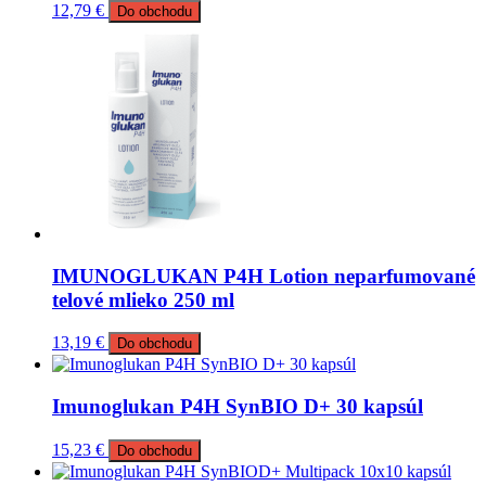
12,79
€
Do obchodu
IMUNOGLUKAN P4H Lotion neparfumované
telové mlieko 250 ml
13,19
€
Do obchodu
Imunoglukan P4H SynBIO D+ 30 kapsúl
15,23
€
Do obchodu