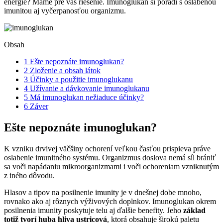
energie? Máme pre vás riešenie. Imunoglukan si poradí s oslabenou
imunitou aj vyčerpanosťou organizmu.
Obsah
1
Ešte nepoznáte imunoglukan?
2
Zloženie a obsah látok
3
Účinky a použitie imunoglukanu
4
Užívanie a dávkovanie imunoglukanu
5
Má imunoglukan nežiaduce účinky?
6
Záver
Ešte nepoznáte imunoglukan?
K vzniku drvivej väčšiny ochorení veľkou časťou prispieva práve
oslabenie imunitného systému. Organizmus doslova nemá síl brániť
sa voči napádaniu mikroorganizmami i voči ochoreniam vzniknutým
z iného dôvodu.
Hlasov a tipov na posilnenie imunity je v dnešnej dobe mnoho,
rovnako ako aj rôznych výživových doplnkov. Imunoglukan okrem
posilnenia imunity poskytuje telu aj ďalšie benefity. Jeho
základ
totiž tvorí huba hliva ustricová
, ktorá obsahuje širokú paletu