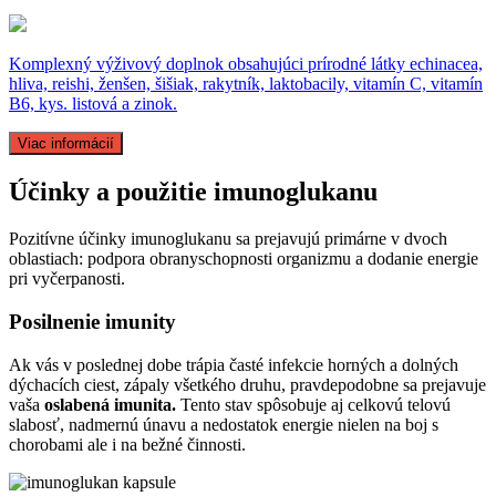
Komplexný výživový doplnok obsahujúci prírodné látky echinacea,
hliva, reishi, ženšen, šišiak, rakytník, laktobacily, vitamín C, vitamín
B6, kys. listová a zinok.
Viac informácií
Účinky a použitie imunoglukanu
Pozitívne účinky imunoglukanu sa prejavujú primárne v dvoch
oblastiach: podpora obranyschopnosti organizmu a dodanie energie
pri vyčerpanosti.
Posilnenie imunity
Ak vás v poslednej dobe trápia časté infekcie horných a dolných
dýchacích ciest, zápaly všetkého druhu, pravdepodobne sa prejavuje
vaša
oslabená imunita.
Tento stav spôsobuje aj celkovú telovú
slabosť, nadmernú únavu a nedostatok energie nielen na boj s
chorobami ale i na bežné činnosti.