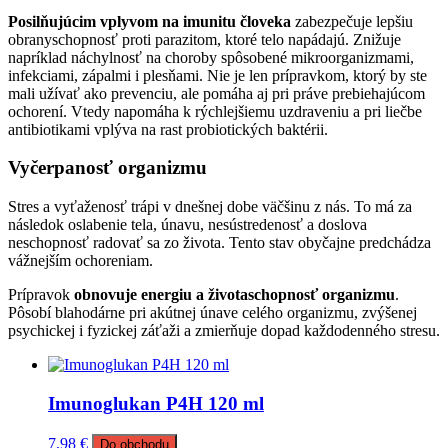
Posilňujúcim vplyvom na imunitu človeka
zabezpečuje lepšiu
obranyschopnosť proti parazitom, ktoré telo napádajú. Znižuje
napríklad náchylnosť na choroby spôsobené mikroorganizmami,
infekciami, zápalmi i plesňami. Nie je len prípravkom, ktorý by ste
mali užívať ako prevenciu, ale pomáha aj pri práve prebiehajúcom
ochorení. Vtedy napomáha k rýchlejšiemu uzdraveniu a pri liečbe
antibiotikami vplýva na rast probiotických baktérii.
Vyčerpanosť organizmu
Stres a vyťaženosť trápi v dnešnej dobe väčšinu z nás. To má za
následok oslabenie tela, únavu, nesústredenosť a doslova
neschopnosť radovať sa zo života. Tento stav obyčajne predchádza
vážnejším ochoreniam.
Prípravok
obnovuje energiu a životaschopnosť organizmu
.
Pôsobí blahodárne pri akútnej únave celého organizmu, zvýšenej
psychickej i fyzickej záťaži a zmierňuje dopad každodenného stresu.
Imunoglukan P4H 120 ml
7,98
€
Do obchodu