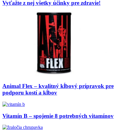
Vyťažte z nej všetky účinky pre zdravie!
Animal Flex – kvalitný kĺbový prípravok pre
podporu kostí a kĺbov
Vitamín B – spojenie 8 potrebných vitamínov