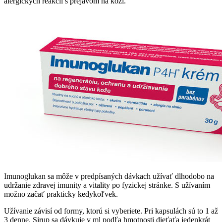
alergických reakcií s prejavom na koži.
Imunoglukan sa môže v predpísaných dávkach užívať dlhodobo na
udržanie zdravej imunity a vitality po fyzickej stránke. S užívaním
možno začať prakticky kedykoľvek.
Užívanie závisí od formy, ktorú si vyberiete. Pri kapsulách sú to 1 až
3 denne. Sirup sa dávkuje v ml podľa hmotnosti dieťaťa jedenkrát