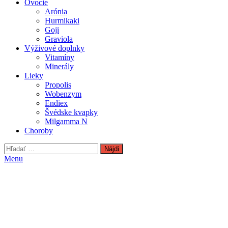
Ovocie
Arónia
Hurmikaki
Goji
Graviola
Výživové doplnky
Vitamíny
Minerály
Lieky
Propolis
Wobenzym
Endiex
Švédske kvapky
Milgamma N
Choroby
Hľadať:
Menu