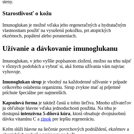
steny.
Starostlivosť o kožu
Imunoglukan je možné vďaka jeho regeneračných a hydratačným
vlastnostiam použiť na vysušenú pokožku, pri atopických
ekzémoch, popálení alebo poraneniach.
Užívanie a dávkovanie imunoglukanu
Imunoglukan, v jeho vyššie popísanom zložení, možno na trhu nájsť
v rôznych podobách a vybrať si, aká forma užívania vám najviac
vyhovuje.
Imunoglukan sirup
je vhodný na každodenné užívanie v prípade
celkového oslabenia organizmu. Sirup zvykne mať aj príjemné
príchute špeciálne pre najmenších.
Kapsulová forma
je taktiež častá u tohto liečiva. Mnoho užívateľov
ju obľubuje hlavne vďaka jednoduchosti použitia. Na trhu je
dostupná
intenzívna 5-dňová kúra
, ktorá obsahuje dvojnásobnú
dávku vitamínu C a
zinok
pre lepšiu regeneráciu.
Krém slúži hlavne na liečenie povrchových podráždení, ekzémov a