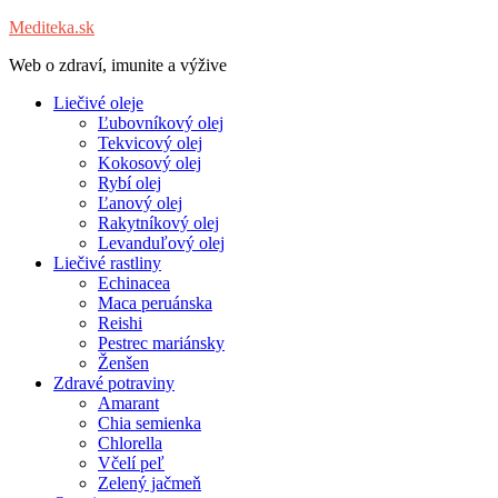
Mediteka.sk
Web o zdraví, imunite a výžive
Liečivé oleje
Ľubovníkový olej
Tekvicový olej
Kokosový olej
Rybí olej
Ľanový olej
Rakytníkový olej
Levanduľový olej
Liečivé rastliny
Echinacea
Maca peruánska
Reishi
Pestrec mariánsky
Ženšen
Zdravé potraviny
Amarant
Chia semienka
Chlorella
Včelí peľ
Zelený jačmeň