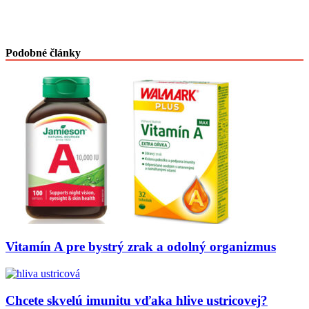
Podobné články
Vitamín A pre bystrý zrak a odolný organizmus
Chcete skvelú imunitu vďaka hlive ustricovej?