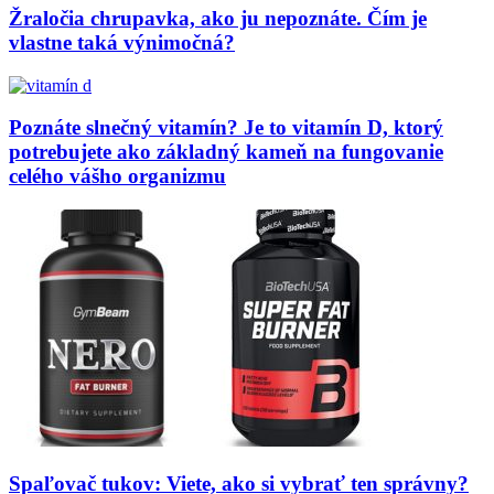
Žraločia chrupavka, ako ju nepoznáte. Čím je
vlastne taká výnimočná?
Poznáte slnečný vitamín? Je to vitamín D, ktorý
potrebujete ako základný kameň na fungovanie
celého vášho organizmu
Spaľovač tukov: Viete, ako si vybrať ten správny?