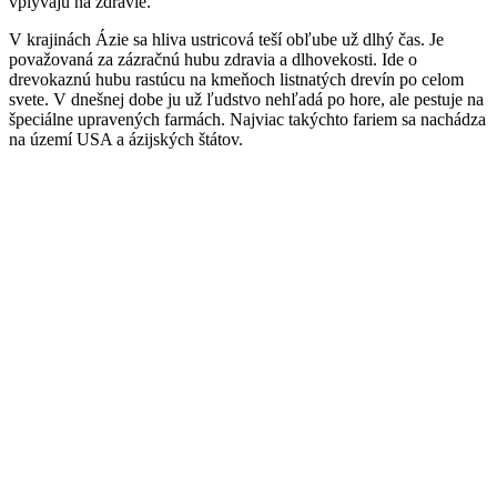
vplývajú na zdravie.
V krajinách Ázie sa hliva ustricová teší obľube už dlhý čas. Je
považovaná za zázračnú hubu zdravia a dlhovekosti. Ide o
drevokaznú hubu rastúcu na kmeňoch listnatých drevín po celom
svete. V dnešnej dobe ju už ľudstvo nehľadá po hore, ale pestuje na
špeciálne upravených farmách. Najviac takýchto fariem sa nachádza
na území USA a ázijských štátov.