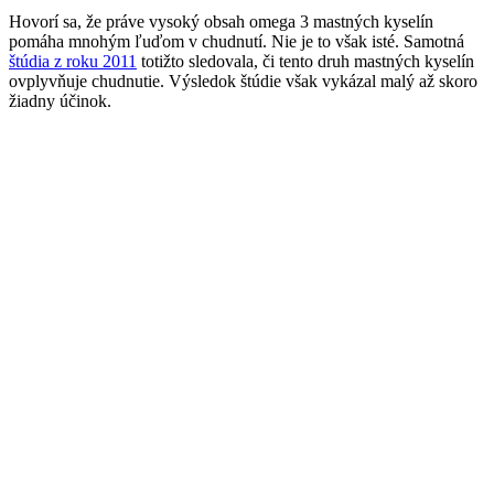
Hovorí sa, že práve vysoký obsah omega 3 mastných kyselín
pomáha mnohým ľuďom v chudnutí. Nie je to však isté. Samotná
štúdia z roku 2011
totižto sledovala, či tento druh mastných kyselín
ovplyvňuje chudnutie. Výsledok štúdie však vykázal malý až skoro
žiadny účinok.