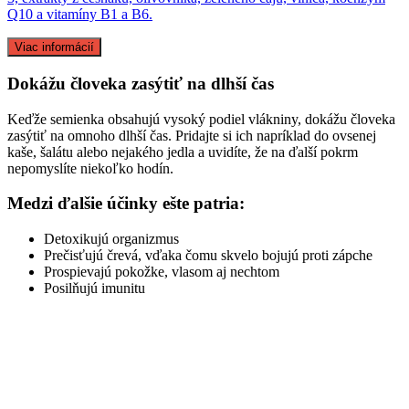
Q10 a vitamíny B1 a B6.
Viac informácií
Dokážu človeka zasýtiť na dlhší čas
Keďže semienka obsahujú vysoký podiel vlákniny, dokážu človeka
zasýtiť na omnoho dlhší čas. Pridajte si ich napríklad do ovsenej
kaše, šalátu alebo nejakého jedla a uvidíte, že na ďalší pokrm
nepomyslíte niekoľko hodín.
Medzi ďalšie účinky ešte patria:
Detoxikujú organizmus
Prečisťujú črevá, vďaka čomu skvelo bojujú proti zápche
Prospievajú pokožke, vlasom aj nechtom
Posilňujú imunitu