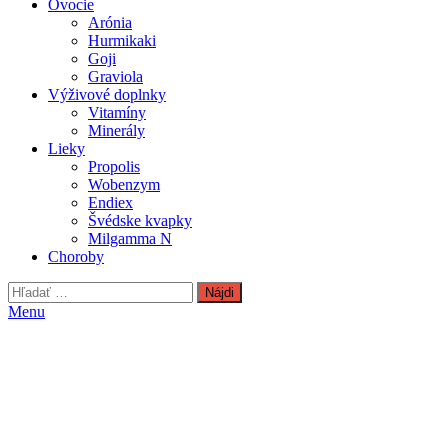
Ovocie
Arónia
Hurmikaki
Goji
Graviola
Výživové doplnky
Vitamíny
Minerály
Lieky
Propolis
Wobenzym
Endiex
Švédske kvapky
Milgamma N
Choroby
Hľadať:
Menu