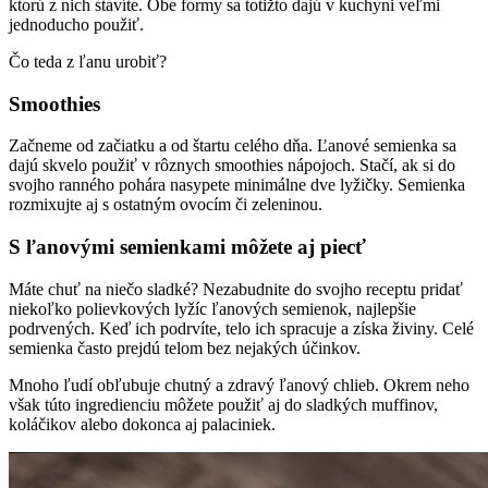
ktorú z nich stavíte. Obe formy sa totižto dajú v kuchyni veľmi
jednoducho použiť.
Čo teda z ľanu urobiť?
Smoothies
Začneme od začiatku a od štartu celého dňa. Ľanové semienka sa
dajú skvelo použiť v rôznych smoothies nápojoch. Stačí, ak si do
svojho ranného pohára nasypete minimálne dve lyžičky. Semienka
rozmixujte aj s ostatným ovocím či zeleninou.
S ľanovými semienkami môžete aj piecť
Máte chuť na niečo sladké? Nezabudnite do svojho receptu pridať
niekoľko polievkových lyžíc ľanových semienok, najlepšie
podrvených. Keď ich podrvíte, telo ich spracuje a získa živiny. Celé
semienka často prejdú telom bez nejakých účinkov.
Mnoho ľudí obľubuje chutný a zdravý ľanový chlieb. Okrem neho
však túto ingredienciu môžete použiť aj do sladkých muffinov,
koláčikov alebo dokonca aj palaciniek.