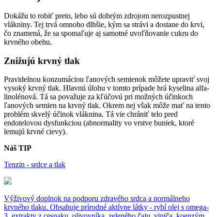
Dokážu to robiť preto, lebo sú dobrým zdrojom nerozpustnej
vlákniny. Tej trvá omnoho dlhšie, kým sa strávi a dostane do krvi,
čo znamená, že sa spomaľuje aj samotné uvoľňovanie cukru do
krvného obehu.
Znižujú krvný tlak
Pravidelnou konzumáciou ľanových semienok môžete upraviť svoj
vysoký krvný tlak. Hlavnú úlohu v tomto prípade hrá kyselina alfa-
linolénová. Tá sa považuje za kľúčovú pri možných účinkoch
ľanových semien na krvný tlak. Okrem nej však môže mať na tento
problém skvelý účinok vláknina. Tá vie chrániť telo pred
endotelovou dysfunkciou (abnormality vo vrstve buniek, ktoré
lemujú krvné cievy).
Náš TIP
Tenzin - srdce a tlak
Výživový doplnok na podporu zdravého srdca a normálneho
krvného tlaku. Obsahuje prírodné aktívne látky - rybí olej s omega-
3, extrakty z cesnaku, olivovníka, zeleného čaju, viniča, koenzým