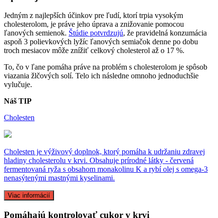
Jedným z najlepších účinkov pre ľudí, ktorí trpia vysokým
cholesterolom, je práve jeho úprava a znižovanie pomocou
ľanových semienok.
Štúdie potvrdzujú
, že pravidelná konzumácia
aspoň 3 polievkových lyžíc ľanových semiačok denne po dobu
troch mesiacov môže znížiť celkový cholesterol až o 17 %.
To, čo v ľane pomáha práve na problém s cholesterolom je spôsob
viazania žlčových solí. Telo ich následne omnoho jednoduchšie
vylučuje.
Náš TIP
Cholesten
Cholesten je výživový doplnok, ktorý pomáha k udržaniu zdravej
hladiny cholesterolu v krvi. Obsahuje prírodné látky - červená
fermentovaná ryža s obsahom monakolinu K a rybí olej s omega-3
nenasýtenými mastnými kyselinami.
Viac informácií
Pomáhajú kontrolovať cukor v krvi