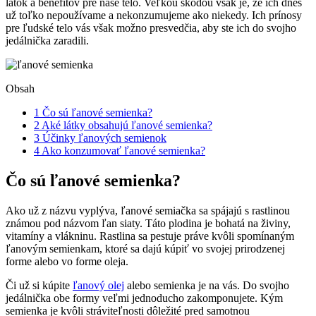
látok a benefitov pre naše telo. Veľkou škodou však je, že ich dnes
už toľko nepoužívame a nekonzumujeme ako niekedy. Ich prínosy
pre ľudské telo vás však možno presvedčia, aby ste ich do svojho
jedálnička zaradili.
Obsah
1
Čo sú ľanové semienka?
2
Aké látky obsahujú ľanové semienka?
3
Účinky ľanových semienok
4
Ako konzumovať ľanové semienka?
Čo sú ľanové semienka?
Ako už z názvu vyplýva, ľanové semiačka sa spájajú s rastlinou
známou pod názvom ľan siaty. Táto plodina je bohatá na živiny,
vitamíny a vlákninu. Rastlina sa pestuje práve kvôli spomínaným
ľanovým semienkam, ktoré sa dajú kúpiť vo svojej prirodzenej
forme alebo vo forme oleja.
Či už si kúpite
ľanový olej
alebo semienka je na vás. Do svojho
jedálnička obe formy veľmi jednoducho zakomponujete. Kým
semienka je kvôli stráviteľnosti dôležité pred samotnou