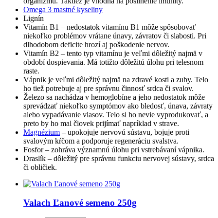
organizmu. Taktiež je vhodná na posilnenie imunity.
Omega 3 mastné kyseliny
Lignín
Vitamín B1 – nedostatok vitamínu B1 môže spôsobovať
niekoľko problémov vrátane únavy, závratov či slabosti. Pri
dlhodobom deficite hrozí aj poškodenie nervov.
Vitamín B2 – tento typ vitamínu je veľmi dôležitý najmä v
období dospievania. Má totižto dôležitú úlohu pri telesnom
raste.
Vápnik je veľmi dôležitý najmä na zdravé kosti a zuby. Telo
ho tiež potrebuje aj pre správnu činnosť srdca či svalov.
Železo sa nachádza v hemoglobíne a jeho nedostatok môže
sprevádzať niekoľko symptómov ako bledosť, únava, závraty
alebo vypadávanie vlasov. Telo si ho nevie vyprodukovať, a
preto by ho mal človek prijímať napríklad v strave.
Magnézium
– upokojuje nervovú sústavu, bojuje proti
svalovým kŕčom a podporuje regeneráciu svalstva.
Fosfor – zohráva významnú úlohu pri vstrebávaní vápnika.
Draslík – dôležitý pre správnu funkciu nervovej sústavy, srdca
či obličiek.
Valach Ľanové semeno 250g