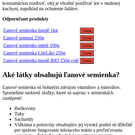
konzumáciou rozdrviť, olej je vhodné používať len v studenej
kuchyni, napríklad na ochutenie šalátov.
Odporúčané produkty
Ľanové semienka hnedé 1kg
Cena
Ľanové semená 250g
Cena
Ľanové semienko mleté 100g
Cena
Ľanové semienka LifeLike 250g
Cena
Ľanové semienka hnedé BIO 250g celé
Cena
Aké látky obsahujú ľanové semienka?
Ľanové semienka sú bohatým zdrojom vitamínov a minerálov.
Spomeňme niektoré zložky, ktoré sú najviac v semienkách
zastúpené:
Bielkoviny
Tuky
Sacharidy
Vláknina a potraviny obsahujúce jej vysoký podiel sú dôležité
pre správne fungovanie tráviaceho traktu a prečisťovania