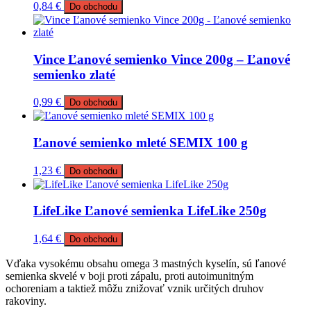
0,84
€
Do obchodu
Vince Ľanové semienko Vince 200g – Ľanové
semienko zlaté
0,99
€
Do obchodu
Ľanové semienko mleté SEMIX 100 g
1,23
€
Do obchodu
LifeLike Ľanové semienka LifeLike 250g
1,64
€
Do obchodu
Vďaka vysokému obsahu omega 3 mastných kyselín, sú ľanové
semienka skvelé v boji proti zápalu, proti autoimunitným
ochoreniam a taktiež môžu znižovať vznik určitých druhov
rakoviny.