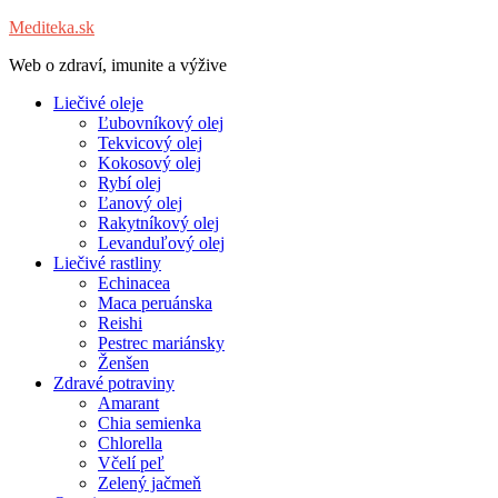
Mediteka.sk
Web o zdraví, imunite a výžive
Liečivé oleje
Ľubovníkový olej
Tekvicový olej
Kokosový olej
Rybí olej
Ľanový olej
Rakytníkový olej
Levanduľový olej
Liečivé rastliny
Echinacea
Maca peruánska
Reishi
Pestrec mariánsky
Ženšen
Zdravé potraviny
Amarant
Chia semienka
Chlorella
Včelí peľ
Zelený jačmeň