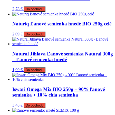
2,78
€
Do obchodu
Naturiq Ľanové semienka hnedé BIO 250g celé
2,09
€
Do obchodu
Natural Jihlava Ľanové semienka Natural 300g
– Ľanové semienka hnedé
1,00
€
Do obchodu
Iswari Omega Mix BIO 250g – 90% ľanové
semienka + 10% chia semienka
3,48
€
Do obchodu