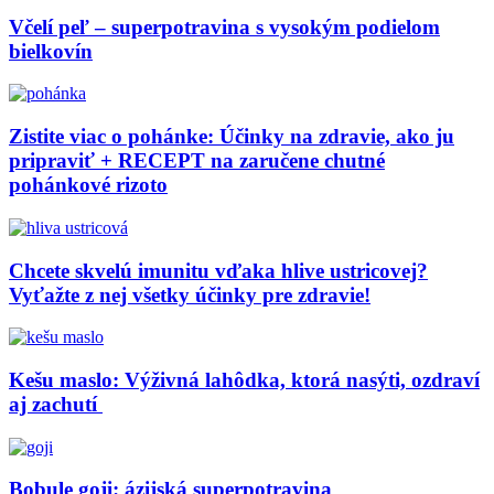
Včelí peľ – superpotravina s vysokým podielom
bielkovín
Zistite viac o pohánke: Účinky na zdravie, ako ju
pripraviť + RECEPT na zaručene chutné
pohánkové rizoto
Chcete skvelú imunitu vďaka hlive ustricovej?
Vyťažte z nej všetky účinky pre zdravie!
Kešu maslo: Výživná lahôdka, ktorá nasýti, ozdraví
aj zachutí
Bobule goji: ázijská superpotravina