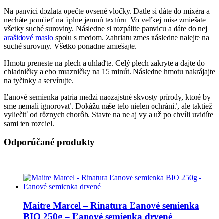
Na panvici dozlata opečte ovsené vločky. Datle si dáte do mixéra a
necháte pomlieť na úplne jemnú textúru. Vo veľkej mise zmiešate
všetky suché suroviny. Následne si rozpálite panvicu a dáte do nej
arašidové maslo
spolu s medom. Zahriatu zmes následne nalejte na
suché suroviny. Všetko poriadne zmiešajte.
Hmotu preneste na plech a uhlaďte. Celý plech zakryte a dajte do
chladničky alebo mrazničky na 15 minút. Následne hmotu nakrájajte
na tyčinky a servírujte.
Ľanové semienka patria medzi naozajstné skvosty prírody, ktoré by
sme nemali ignorovať. Dokážu naše telo nielen ochrániť, ale taktiež
vyliečiť od rôznych chorôb. Stavte na ne aj vy a už po chvíli uvidíte
sami ten rozdiel.
Odporúčané produkty
Maitre Marcel – Rinatura Ľanové semienka
BIO 250g – Ľanové semienka drvené