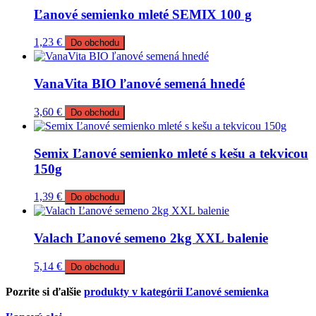
Ľanové semienko mleté SEMIX 100 g
1,23
€
Do obchodu
VanaVita BIO ľanové semená hnedé
3,60
€
Do obchodu
Semix Ľanové semienko mleté s kešu a tekvicou
150g
1,39
€
Do obchodu
Valach Ľanové semeno 2kg XXL balenie
5,14
€
Do obchodu
Pozrite si ďalšie
produkty v kategórii Ľanové semienka