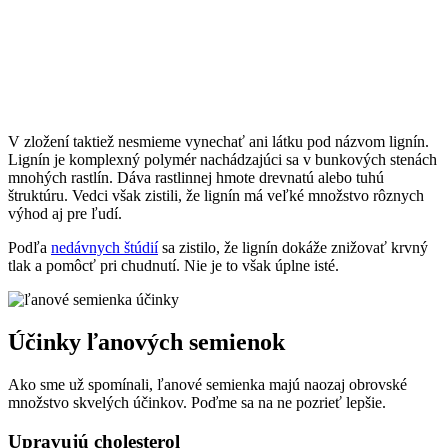
V zložení taktiež nesmieme vynechať ani látku pod názvom lignín.
Lignín je komplexný polymér nachádzajúci sa v bunkových stenách
mnohých rastlín. Dáva rastlinnej hmote drevnatú alebo tuhú
štruktúru. Vedci však zistili, že lignín má veľké množstvo rôznych
výhod aj pre ľudí.
Podľa
nedávnych štúdií
sa zistilo, že lignín dokáže znižovať krvný
tlak a pomôcť pri chudnutí. Nie je to však úplne isté.
Účinky ľanových semienok
Ako sme už spomínali, ľanové semienka majú naozaj obrovské
množstvo skvelých účinkov. Poďme sa na ne pozrieť lepšie.
Upravujú cholesterol