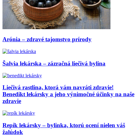
Arónia – zdravé tajomstvo prírody
Šalvia lekárska – zázračná liečivá bylina
Liečivá rastlina, ktorá vám navráti zdravie!
Benedikt lekársky a jeho výnimočné účinky na naše
zdravie
Repík lekársky – bylinka, ktorú ocení nielen váš
žalúdok