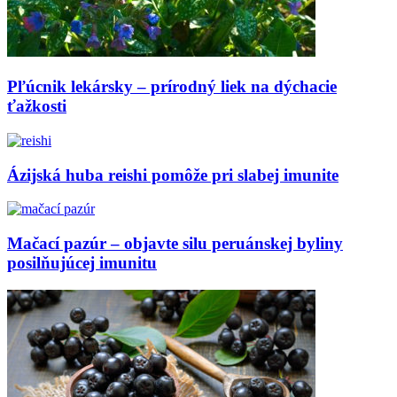
Pľúcnik lekársky – prírodný liek na dýchacie
ťažkosti
Ázijská huba reishi pomôže pri slabej imunite
Mačací pazúr – objavte silu peruánskej byliny
posilňujúcej imunitu