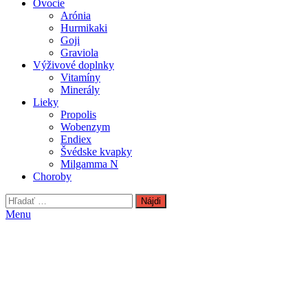
Ovocie
Arónia
Hurmikaki
Goji
Graviola
Výživové doplnky
Vitamíny
Minerály
Lieky
Propolis
Wobenzym
Endiex
Švédske kvapky
Milgamma N
Choroby
Hľadať:
Menu