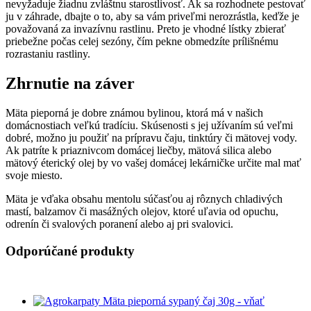
nevyžaduje žiadnu zvláštnu starostlivosť. Ak sa rozhodnete pestovať
ju v záhrade, dbajte o to, aby sa vám priveľmi nerozrástla, keďže je
považovaná za invazívnu rastlinu. Preto je vhodné lístky zbierať
priebežne počas celej sezóny, čím pekne obmedzíte prílišnému
rozrastaniu rastliny.
Zhrnutie na záver
Mäta pieporná je dobre známou bylinou, ktorá má v našich
domácnostiach veľkú tradíciu. Skúsenosti s jej užívaním sú veľmi
dobré, možno ju použiť na prípravu čaju, tinktúry či mätovej vody.
Ak patríte k priaznivcom domácej liečby, mätová silica alebo
mätový éterický olej by vo vašej domácej lekárničke určite mal mať
svoje miesto.
Mäta je vďaka obsahu mentolu súčasťou aj rôznych chladivých
mastí, balzamov či masážných olejov, ktoré uľavia od opuchu,
odrenín či svalových poranení alebo aj pri svalovici.
Odporúčané produkty