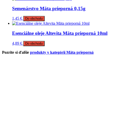
Semenárstvo Mäta prieporná 0,15g
1,45
€
Do obchodu
Esenciálne oleje Altevita Mäta prieporná 10ml
4,89
€
Do obchodu
Pozrite si ďalšie
produkty v kategórii Mäta prieporná