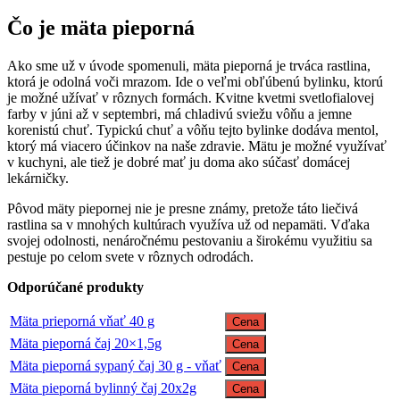
Čo je mäta pieporná
Ako sme už v úvode spomenuli, mäta pieporná je trváca rastlina,
ktorá je odolná voči mrazom. Ide o veľmi obľúbenú bylinku, ktorú
je možné užívať v rôznych formách. Kvitne kvetmi svetlofialovej
farby v júni až v septembri, má chladivú sviežu vôňu a jemne
korenistú chuť. Typickú chuť a vôňu tejto bylinke dodáva mentol,
ktorý má viacero účinkov na naše zdravie. Mätu je možné využívať
v kuchyni, ale tiež je dobré mať ju doma ako súčasť domácej
lekárničky.
Pôvod mäty piepornej nie je presne známy, pretože táto liečivá
rastlina sa v mnohých kultúrach využíva už od nepamäti. Vďaka
svojej odolnosti, nenáročnému pestovaniu a širokému využitiu sa
pestuje po celom svete v rôznych odrodách.
Odporúčané produkty
Mäta prieporná vňať 40 g
Cena
Mäta pieporná čaj 20×1,5g
Cena
Mäta pieporná sypaný čaj 30 g - vňať
Cena
Mäta pieporná bylinný čaj 20x2g
Cena