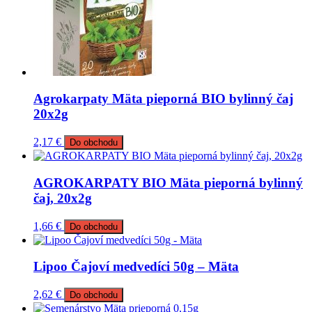
Agrokarpaty Mäta pieporná BIO bylinný čaj
20x2g
2,17
€
Do obchodu
AGROKARPATY BIO Mäta pieporná bylinný
čaj, 20x2g
1,66
€
Do obchodu
Lipoo Čajoví medvedíci 50g – Mäta
2,62
€
Do obchodu