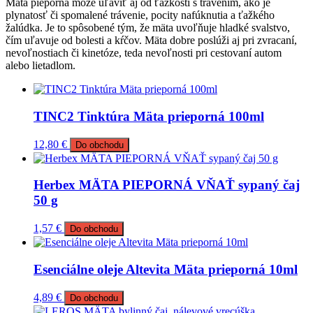
Mäta pieporná môže uľaviť aj od ťažkostí s trávením, ako je
plynatosť či spomalené trávenie, pocity nafúknutia a ťažkého
žalúdka. Je to spôsobené tým, že mäta uvoľňuje hladké svalstvo,
čím uľavuje od bolesti a kŕčov. Mäta dobre poslúži aj pri zvracaní,
nevoľnostiach či kinetóze, teda nevoľnosti pri cestovaní autom
alebo lietadlom.
TINC2 Tinktúra Mäta prieporná 100ml
12,80
€
Do obchodu
Herbex MÄTA PIEPORNÁ VŇAŤ sypaný čaj
50 g
1,57
€
Do obchodu
Esenciálne oleje Altevita Mäta prieporná 10ml
4,89
€
Do obchodu