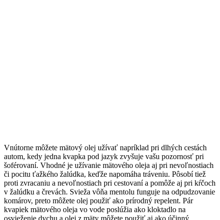
Vnútorne môžete mätový olej užívať napríklad pri dlhých cestách
autom, kedy jedna kvapka pod jazyk zvyšuje vašu pozornosť pri
šoférovaní. Vhodné je užívanie mätového oleja aj pri nevoľnostiach
či pocitu ťažkého žalúdka, keďže napomáha tráveniu. Pôsobí tiež
proti zvracaniu a nevoľnostiach pri cestovaní a pomôže aj pri kŕčoch
v žalúdku a črevách. Svieža vôňa mentolu funguje na odpudzovanie
komárov, preto môžete olej použiť ako prírodný repelent. Pár
kvapiek mätového oleja vo vode poslúžia ako kloktadlo na
osvieženie dychu a olej z mäty môžete použiť aj ako účinný