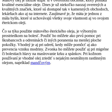
Mätový olej je možné kúpiť si v overenom obchode, ktorý ponúka
kvalitné esenciálne oleje. Dnes je už niekoľko naozaj overených a
kvalitných značiek, ktoré sú dostupné tak v kamenných obchodoch,
lekárňach ako aj na internete. Zaujímavé je, že mäta je jednou z
mála bylín, ktoré si uchovávajú všetky svoje vlastnosti aj vo svojom
éterickom oleji.
Čo sa týka použitie mätového éterického oleja, je výborným
prostriedkom na bolesť. Použiť ho môžete ako prvú pomoc pri
škrabancoch a odreninách či iných poranenia na menšej ploche
pokožky. Vhodný je aj pri udretí, kedy môže pomôcť aj ako
prevencia vzniku modriny. Zvonka ho môžete použiť aj pri migréne
či bolestiach hlavy na masírovanie krku a spánkov. Pri kožnom
používaní je vhodné olej zriediť s nejakým neutrálnym rastlinným
olejom, napríklad
mandľovým
.