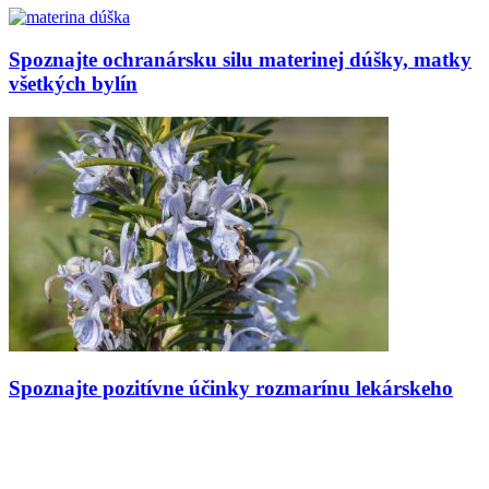
Spoznajte ochranársku silu materinej dúšky, matky
všetkých bylín
Spoznajte pozitívne účinky rozmarínu lekárskeho