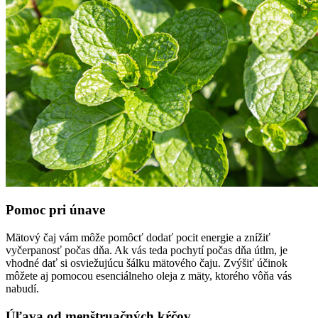
Pomoc pri únave
Mätový čaj vám môže pomôcť dodať pocit energie a znížiť
vyčerpanosť počas dňa. Ak vás teda pochytí počas dňa útlm, je
vhodné dať si osviežujúcu šálku mätového čaju. Zvýšiť účinok
môžete aj pomocou esenciálneho oleja z mäty, ktorého vôňa vás
nabudí.
Úľava od menštruačných kŕčov