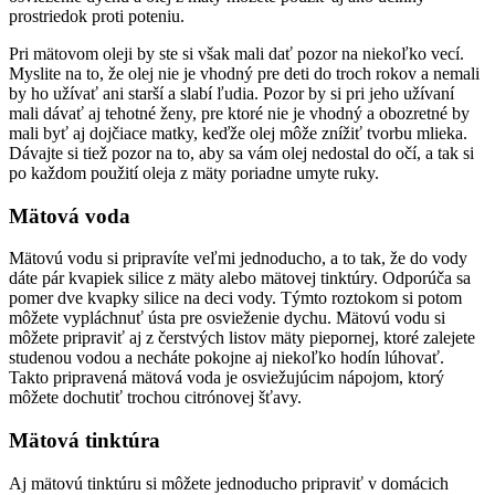
prostriedok proti poteniu.
Pri mätovom oleji by ste si však mali dať pozor na niekoľko vecí.
Myslite na to, že olej nie je vhodný pre deti do troch rokov a nemali
by ho užívať ani starší a slabí ľudia. Pozor by si pri jeho užívaní
mali dávať aj tehotné ženy, pre ktoré nie je vhodný a obozretné by
mali byť aj dojčiace matky, keďže olej môže znížiť tvorbu mlieka.
Dávajte si tiež pozor na to, aby sa vám olej nedostal do očí, a tak si
po každom použití oleja z mäty poriadne umyte ruky.
Mätová voda
Mätovú vodu si pripravíte veľmi jednoducho, a to tak, že do vody
dáte pár kvapiek silice z mäty alebo mätovej tinktúry. Odporúča sa
pomer dve kvapky silice na deci vody. Týmto roztokom si potom
môžete vypláchnuť ústa pre osvieženie dychu. Mätovú vodu si
môžete pripraviť aj z čerstvých listov mäty piepornej, ktoré zalejete
studenou vodou a necháte pokojne aj niekoľko hodín lúhovať.
Takto pripravená mätová voda je osviežujúcim nápojom, ktorý
môžete dochutiť trochou citrónovej šťavy.
Mätová tinktúra
Aj mätovú tinktúru si môžete jednoducho pripraviť v domácich