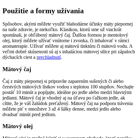
Použitie a formy užívania
Spôsobov, akými môžete využiť blahodárne účinky mäty piepornej
na naše zdravie, je niekoľko. Klasikou, ktorú sme už viackrát
spomínali, je obľúbený mätový čaj. Ďalšou formou je mentolový
olej, ktorý môžete užívať vnútorne i zvonka, či inhalovať v rámci
aromaterapie. Užívať môžete aj mätovú tinktúru či mätovú vodu. A
veľmi dobré skúsenosti sú aj s inhaláciou mätovej silice pri zápaloch
dýchacích ciest a
prechladnutí
.
Mätový čaj
Čaj z mäty piepornej si pripravíte zaparením sušených či alebo
čerstvých mätových lístkov vodou s teplotou 100 stupňov. Nechajte
postáť 10 minút a popíjajte, ideálne po jedle alebo medzi hlavnými
jedlami. Mätový čaj je vhodný aj na úľavu po ťažkom jedle, ak
cítite, že je váš žalúdok preťažený. Mätový čaj na podporu trávenia
môžete piť v množstve 3 až 4 šálky denne, medzi jedlo alebo
dvadsať minút pred jedlom.
Mätový olej