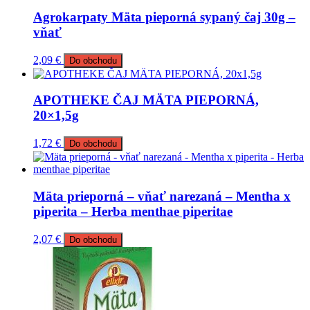
Agrokarpaty Mäta pieporná sypaný čaj 30g –
vňať
2,09
€
Do obchodu
APOTHEKE ČAJ MÄTA PIEPORNÁ,
20×1,5g
1,72
€
Do obchodu
Mäta prieporná – vňať narezaná – Mentha x
piperita – Herba menthae piperitae
2,07
€
Do obchodu