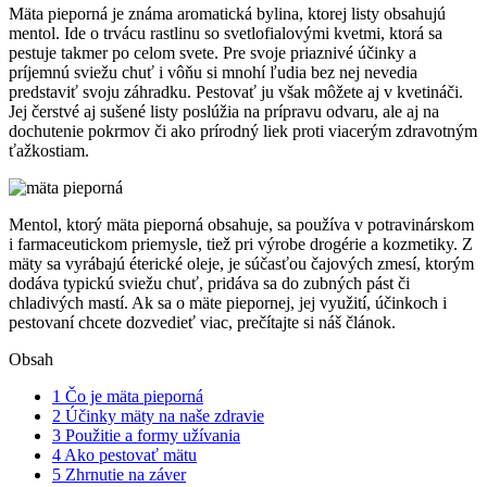
Mäta pieporná je známa aromatická bylina, ktorej listy obsahujú
mentol. Ide o trvácu rastlinu so svetlofialovými kvetmi, ktorá sa
pestuje takmer po celom svete. Pre svoje priaznivé účinky a
príjemnú sviežu chuť i vôňu si mnohí ľudia bez nej nevedia
predstaviť svoju záhradku. Pestovať ju však môžete aj v kvetináči.
Jej čerstvé aj sušené listy poslúžia na prípravu odvaru, ale aj na
dochutenie pokrmov či ako prírodný liek proti viacerým zdravotným
ťažkostiam.
Mentol, ktorý mäta pieporná obsahuje, sa používa v potravinárskom
i farmaceutickom priemysle, tiež pri výrobe drogérie a kozmetiky. Z
mäty sa vyrábajú éterické oleje, je súčasťou čajových zmesí, ktorým
dodáva typickú sviežu chuť, pridáva sa do zubných pást či
chladivých mastí. Ak sa o mäte piepornej, jej využití, účinkoch i
pestovaní chcete dozvedieť viac, prečítajte si náš článok.
Obsah
1
Čo je mäta pieporná
2
Účinky mäty na naše zdravie
3
Použitie a formy užívania
4
Ako pestovať mätu
5
Zhrnutie na záver