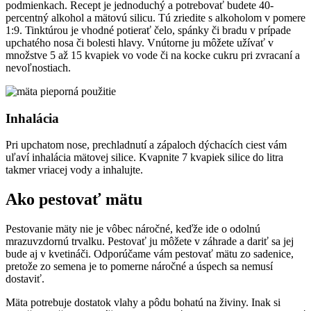
podmienkach. Recept je jednoduchý a potrebovať budete 40-
percentný alkohol a mätovú silicu. Tú zriedite s alkoholom v pomere
1:9. Tinktúrou je vhodné potierať čelo, spánky či bradu v prípade
upchatého nosa či bolesti hlavy. Vnútorne ju môžete užívať v
množstve 5 až 15 kvapiek vo vode či na kocke cukru pri zvracaní a
nevoľnostiach.
Inhalácia
Pri upchatom nose, prechladnutí a zápaloch dýchacích ciest vám
uľaví inhalácia mätovej silice. Kvapnite 7 kvapiek silice do litra
takmer vriacej vody a inhalujte.
Ako pestovať mätu
Pestovanie mäty nie je vôbec náročné, keďže ide o odolnú
mrazuvzdornú trvalku. Pestovať ju môžete v záhrade a dariť sa jej
bude aj v kvetináči. Odporúčame vám pestovať mätu zo sadenice,
pretože zo semena je to pomerne náročné a úspech sa nemusí
dostaviť.
Mäta potrebuje dostatok vlahy a pôdu bohatú na živiny. Inak si