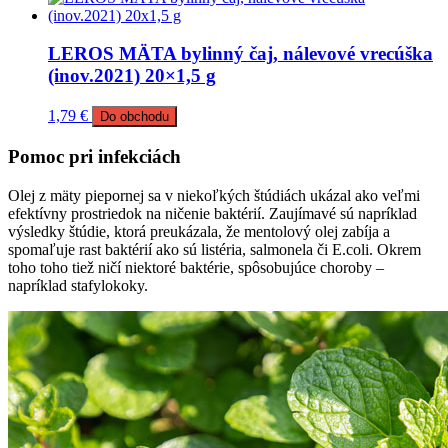
LEROS MÄTA bylinný čaj, nálevové vrecúška
(inov.2021) 20×1,5 g
1,79
€
Do obchodu
Pomoc pri infekciách
Olej z mäty piepornej sa v niekoľkých štúdiách ukázal ako veľmi
efektívny prostriedok na ničenie baktérií. Zaujímavé sú napríklad
výsledky štúdie, ktorá preukázala, že mentolový olej zabíja a
spomaľuje rast baktérií ako sú listéria, salmonela či E.coli. Okrem
toho toho tiež ničí niektoré baktérie, spôsobujúce choroby –
napríklad stafylokoky.