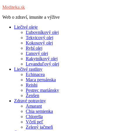
Mediteka.sk
Web o zdraví, imunite a výžive
Liečivé oleje
Ľubovníkový olej
Tekvicový olej
Kokosový olej
Rybí olej
Ľanový olej
Rakytníkový olej
Levanduľový olej
Liečivé rastliny
Echinacea
Maca peruánska
Reishi
Pestrec mariánsky
Ženšen
Zdravé potraviny
Amarant
Chia semienka
Chlorella
Včelí peľ
Zelený jačmeň