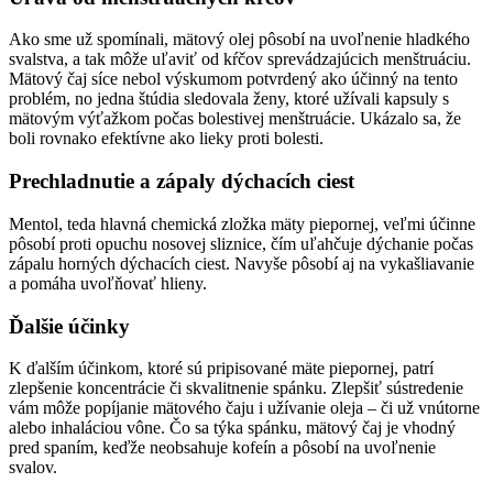
Ako sme už spomínali, mätový olej pôsobí na uvoľnenie hladkého
svalstva, a tak môže uľaviť od kŕčov sprevádzajúcich menštruáciu.
Mätový čaj síce nebol výskumom potvrdený ako účinný na tento
problém, no jedna štúdia sledovala ženy, ktoré užívali kapsuly s
mätovým výťažkom počas bolestivej menštruácie. Ukázalo sa, že
boli rovnako efektívne ako lieky proti bolesti.
Prechladnutie a zápaly dýchacích ciest
Mentol, teda hlavná chemická zložka mäty piepornej, veľmi účinne
pôsobí proti opuchu nosovej sliznice, čím uľahčuje dýchanie počas
zápalu horných dýchacích ciest. Navyše pôsobí aj na vykašliavanie
a pomáha uvoľňovať hlieny.
Ďalšie účinky
K ďalším účinkom, ktoré sú pripisované mäte piepornej, patrí
zlepšenie koncentrácie či skvalitnenie spánku. Zlepšiť sústredenie
vám môže popíjanie mätového čaju i užívanie oleja – či už vnútorne
alebo inhaláciou vône. Čo sa týka spánku, mätový čaj je vhodný
pred spaním, keďže neobsahuje kofeín a pôsobí na uvoľnenie
svalov.