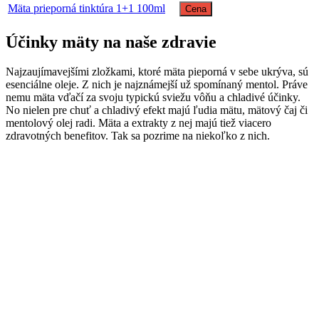
Mäta prieporná tinktúra 1+1 100ml
Cena
Účinky mäty na naše zdravie
Najzaujímavejšími zložkami, ktoré mäta pieporná v sebe ukrýva, sú
esenciálne oleje. Z nich je najznámejší už spomínaný mentol. Práve
nemu mäta vďačí za svoju typickú sviežu vôňu a chladivé účinky.
No nielen pre chuť a chladivý efekt majú ľudia mätu, mätový čaj či
mentolový olej radi. Mäta a extrakty z nej majú tiež viacero
zdravotných benefitov. Tak sa pozrime na niekoľko z nich.