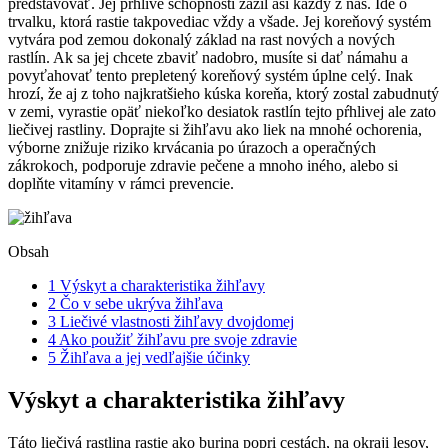
predstavovať. Jej pŕhlivé schopnosti zažil asi každý z nás. Ide o
trvalku, ktorá rastie takpovediac vždy a všade. Jej koreňový systém
vytvára pod zemou dokonalý základ na rast nových a nových
rastlín. Ak sa jej chcete zbaviť nadobro, musíte si dať námahu a
povyťahovať tento prepletený koreňový systém úplne celý. Inak
hrozí, že aj z toho najkratšieho kúska koreňa, ktorý zostal zabudnutý
v zemi, vyrastie opäť niekoľko desiatok rastlín tejto pŕhlivej ale zato
liečivej rastliny. Doprajte si žihľavu ako liek na mnohé ochorenia,
výborne znižuje riziko krvácania po úrazoch a operačných
zákrokoch, podporuje zdravie pečene a mnoho iného, alebo si
doplňte vitamíny v rámci prevencie.
Obsah
1
Výskyt a charakteristika žihľavy
2
Čo v sebe ukrýva žihľava
3
Liečivé vlastnosti žihľavy dvojdomej
4
Ako použiť žihľavu pre svoje zdravie
5
Žihľava a jej vedľajšie účinky
Výskyt a charakteristika žihľavy
Táto liečivá rastlina rastie ako burina popri cestách, na okraji lesov,