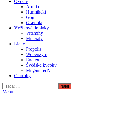
Ovocie
Arónia
Hurmikaki
Goji
Graviola
Výživové doplnky
Vitamíny
Minerály
Lieky
Propolis
Wobenzym
Endiex
Švédske kvapky
Milgamma N
Choroby
Hľadať:
Menu