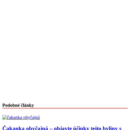
Podobné články
Čakanka obyčajná – objavte účinky tejto byliny s