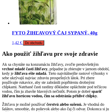
FYTO ŽIHĽAVOVÝ ČAJ SYPANÝ, 40g
1,42
€
Do obchodu
Ako použiť žihľavu pre svoje zdravie
Ak sa chystáte na konzumáciu žihľavy, zvoľte predovšetkým
vrchné mladé časti žihľavy
, prípadne ju zbierajte v jarnom období,
kedy je
žihľava ešte mladá
. Tieto najvitálnejšie rastové výhonky v
sebe ukrývajú najviac zdraviu prospešných látok. Pri zbere
používajte rukavice, aby ste zabránili popŕhleniu drobnými
chĺpkami. Natrhané časti rastliny dôkladne opláchnite pod tečúcou
vodou, čím ju zbavíte hlavných nečistôt. Potom je dobré
spariť
žihľavu horúcou vodou, čím sa odstránia pŕhlivé chĺpky
.
Žihľavu je možné používať
čerstvú alebo sušenú.
Je vhodná do
šalátov, smoothie, do polievok alebo ako čaj či odvar. Dokonca si ju