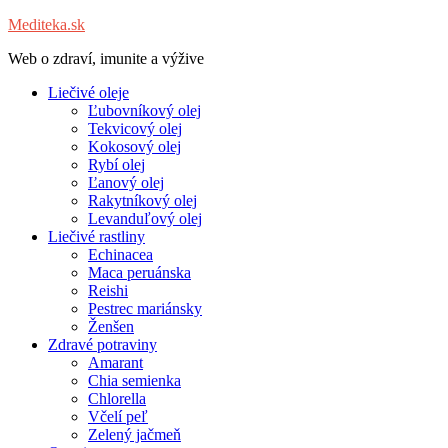
Mediteka.sk
Web o zdraví, imunite a výžive
Liečivé oleje
Ľubovníkový olej
Tekvicový olej
Kokosový olej
Rybí olej
Ľanový olej
Rakytníkový olej
Levanduľový olej
Liečivé rastliny
Echinacea
Maca peruánska
Reishi
Pestrec mariánsky
Ženšen
Zdravé potraviny
Amarant
Chia semienka
Chlorella
Včelí peľ
Zelený jačmeň