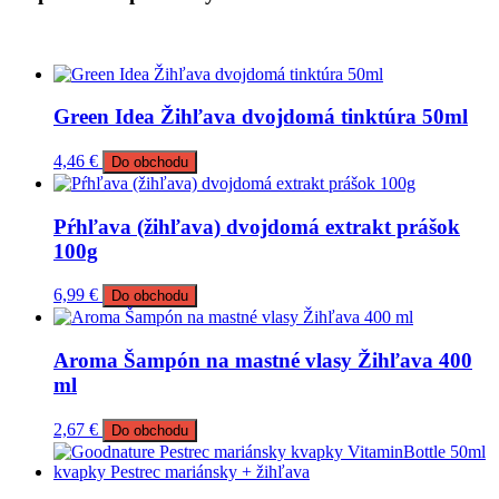
Green Idea Žihľava dvojdomá tinktúra 50ml
4,46
€
Do obchodu
Pŕhľava (žihľava) dvojdomá extrakt prášok
100g
6,99
€
Do obchodu
Aroma Šampón na mastné vlasy Žihľava 400
ml
2,67
€
Do obchodu