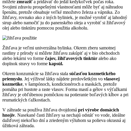
môžete
zmraziť
a pridávať do jedál kedykoľvek počas roka.
Svojimi zdraviu prospešnými vlastnosťami môže byť aj náhradou
špenátu, pretože obsahuje veľké množstvo železa a vápnika. Zo
žihľavy, rovnako ako z iných byliniek, je možné vyrobiť aj lahodný
sirup alebo namočiť ju do panenského oleja a vyrobiť si žihľavový
olej alebo tinktúru pomocou použitia alkoholu.
Žihľava je veľmi univerzálna bylinka. Okrem zberu samotnej
rastliny z prírody si môžete žihľavu zakúpiť aj v bio obchodoch
alebo lekárni vo forme
čajov, žihľavových tinktúr
alebo ako
doplnok stravy vo forme
kapsúl.
Okrem konzumácie sa žihľava stala
súčasťou kozmetického
priemyslu
. Jej výživné látky nájdete predovšetkým vo
vlasovej
kozmetike
, v šampónoch, kondicionéroch a maskách, pretože
pomáha pri hustote a raste vlasov. Forma mastí a gélov s výťažkami
žihľavy je obľúbenou pomôckou na potieranie boľavých kĺbov a pri
reumatických ťažkostiach.
V záhrade sa používa žihľava dvojdomá
pri výrobe domácich
hnojív
. Nasekané časti žihľavy sa nechajú odstáť vo vode, ideálne
dažďovej niekoľko dní a zriedeným výluhom sa polieva okrasná aj
úžitková záhrada.