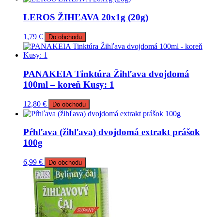
LEROS ŽIHĽAVA 20x1g (20g)
1,79
€
Do obchodu
PANAKEIA Tinktúra Žihľava dvojdomá
100ml – koreň Kusy: 1
12,80
€
Do obchodu
Pŕhľava (žihľava) dvojdomá extrakt prášok
100g
6,99
€
Do obchodu