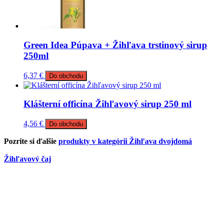
Green Idea Púpava + Žihľava trstinový sirup
250ml
6,37
€
Do obchodu
Klášterní officína Žihľavový sirup 250 ml
4,56
€
Do obchodu
Pozrite si ďalšie
produkty v kategórii Žihľava dvojdomá
Žihľavový čaj