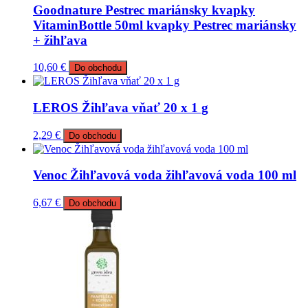
Goodnature Pestrec mariánsky kvapky
VitaminBottle 50ml kvapky Pestrec mariánsky
+ žihľava
10,60
€
Do obchodu
LEROS Žihľava vňať 20 x 1 g
2,29
€
Do obchodu
Venoc Žihľavová voda žihľavová voda 100 ml
6,67
€
Do obchodu