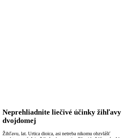
Neprehliadnite liečivé účinky žihľavy
dvojdomej
Žihľavu, lat. Urtica dioica, asi netreba nikomu obzvlášť