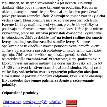
v húštinách, na starých staveniskách a pri riekach. Obľubuje
dusíkaté vlhké pôdy s mierne kamenistým podložím. Kedysi sa
okrem priamej konzumácie používala aj ako krmivo pre zvieratá
práve pre obsah zdravých látok.
Zbierajú sa mladé rastlinky alebo
vrchná časť
, ktorá obsahuje najviac zdraviu prospešných látok.
Korene žihľavy
majú tiež svoj význam, pretože ich výťažky sa
používajú do rôznych kozmetických produktov. Určite je na mieste
vysvetlenie, prečo má
žihľava prívlastok dvojdomá
. Vysvetlenie
je jednoduché. Žihľava dokáže mať
na jednej rastline iba samčie
kvety a na inej rastline zasa iba samičie kvety
. Samotné
opeľovanie sa uskutočňuje hlavne pomocou vetra, pretože kvety
žihľavy vyrastajúce z pazúch protistojných listov sa hmyzu ťažšie
opeľujú. Žihľave to ale vôbec neprekáža, pretože sa dokáže
najefektívnejšie
rozmnožovať vegetatívne
, z tzv.
podzemkov
, z
ktorých vyrastajú mladé rastliny. Tie dorastajú do výšky zhruba 60
až 120 cm a tvorí ich
štvorhranná dužinatá stonka
. Na nej rastú
veľké
listy srdcovitého tvaru s výrazným pílkovým okrajom
.
Celá rastlina je pokrytá drobnými
chĺpkami
, ktoré v sebe obsahujú
látky
spôsobujúce jemné pálenie, svrbenie a začervenanie
pokožky
.
Odporúčané produkty
Žihľava dvojdomá bylinný čaj vňať 40g
Cena