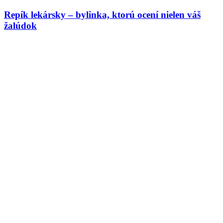
Repík lekársky – bylinka, ktorú ocení nielen váš
žalúdok