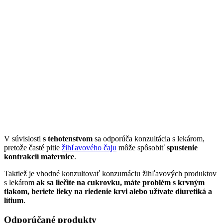
V súvislosti
s tehotenstvom
sa odporúča konzultácia s lekárom,
pretože časté pitie
žihľavového čaju
môže spôsobiť
spustenie
kontrakcií maternice
.
Taktiež je vhodné konzultovať konzumáciu žihľavových produktov
s lekárom
ak sa liečite na cukrovku, máte problém s krvným
tlakom, beriete lieky na riedenie krvi alebo užívate diuretiká a
lítium
.
Odporúčané produkty