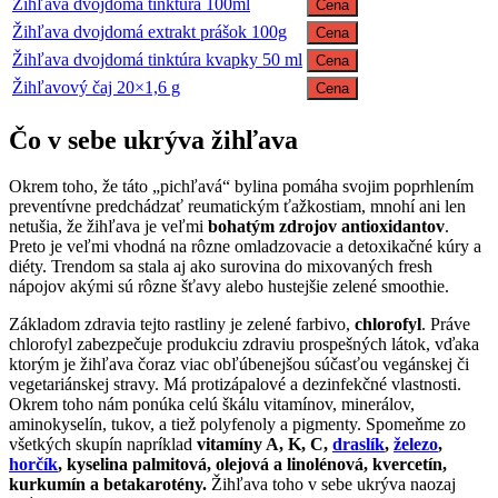
Žihľava dvojdomá tinktúra 100ml
Cena
Žihľava dvojdomá extrakt prášok 100g
Cena
Žihľava dvojdomá tinktúra kvapky 50 ml
Cena
Žihľavový čaj 20×1,6 g
Cena
Čo v sebe ukrýva žihľava
Okrem toho, že táto „pichľavá“ bylina pomáha svojim poprhlením
preventívne predchádzať reumatickým ťažkostiam, mnohí ani len
netušia, že žihľava je veľmi
bohatým zdrojov antioxidantov
.
Preto je veľmi vhodná na rôzne omladzovacie a detoxikačné kúry a
diéty. Trendom sa stala aj ako surovina do mixovaných fresh
nápojov akými sú rôzne šťavy alebo hustejšie zelené smoothie.
Základom zdravia tejto rastliny je zelené farbivo,
chlorofyl
. Práve
chlorofyl zabezpečuje produkciu zdraviu prospešných látok, vďaka
ktorým je žihľava čoraz viac obľúbenejšou súčasťou vegánskej či
vegetariánskej stravy. Má protizápalové a dezinfekčné vlastnosti.
Okrem toho nám ponúka celú škálu vitamínov, minerálov,
aminokyselín, tukov, a tiež polyfenoly a pigmenty. Spomeňme zo
všetkých skupín napríklad
vitamíny A, K, C,
draslík
,
železo
,
horčík
, kyselina palmitová, olejová a linolénová, kvercetín,
kurkumín a betakarotény.
Žihľava toho v sebe ukrýva naozaj