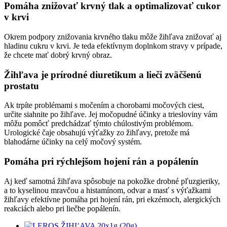
Pomáha znižovať krvný tlak a optimalizovať cukor
v krvi
Okrem podpory znižovania krvného tlaku môže žihľava znižovať aj
hladinu cukru v krvi. Je teda efektívnym doplnkom stravy v prípade,
že chcete mať dobrý krvný obraz.
Žihľava je prírodné diuretikum a lieči zväčšenú
prostatu
Ak trpíte problémami s močením a chorobami močových ciest,
určite siahnite po žihľave. Jej močopudné účinky a triesloviny vám
môžu pomôcť predchádzať týmto chúlostivým problémom.
Urologické čaje obsahujú výťažky zo žihľavy, pretože má
blahodárne účinky na celý močový systém.
Pomáha pri rýchlejšom hojení rán a popálenín
Aj keď samotná žihľava spôsobuje na pokožke drobné pľuzgieriky,
a to kyselinou mravčou a histamínom, odvar a masť s výťažkami
žihľavy efektívne pomáha pri hojení rán, pri ekzémoch, alergických
reakciách alebo pri liečbe popálenín.