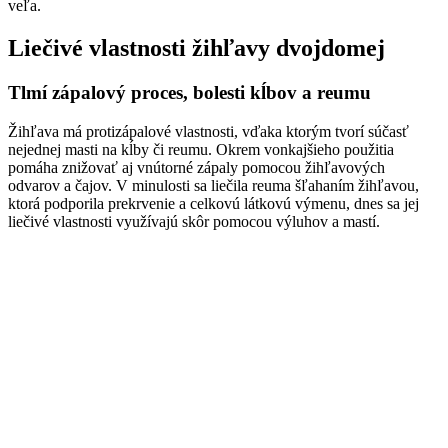
veľa.
Liečivé vlastnosti žihľavy dvojdomej
Tlmí zápalový proces, bolesti kĺbov a reumu
Žihľava má protizápalové vlastnosti, vďaka ktorým tvorí súčasť
nejednej masti na kĺby či reumu. Okrem vonkajšieho použitia
pomáha znižovať aj vnútorné zápaly pomocou žihľavových
odvarov a čajov. V minulosti sa liečila reuma šľahaním žihľavou,
ktorá podporila prekrvenie a celkovú látkovú výmenu, dnes sa jej
liečivé vlastnosti využívajú skôr pomocou výluhov a mastí.