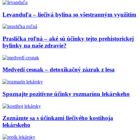
Levanduľa – liečivá bylina so všestranným využitím
Praslička roľná – aké sú účinky tejto prehistorickej
bylinky na naše zdravie?
Medvedí cesnak – detoxikačný zázrak z lesa
Spoznajte pozitívne účinky rozmarínu lekárskeho
Zoznámte sa s účinkami liečivého kostihoja
lekárskeho