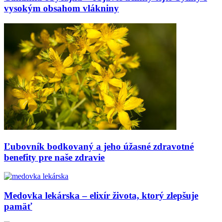
vysokým obsahom vlákniny
Ľubovník bodkovaný a jeho úžasné zdravotné
benefity pre naše zdravie
Medovka lekárska – elixír života, ktorý zlepšuje
pamäť