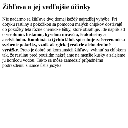
Žihľava a jej vedľajšie účinky
Nie nadarmo sa žihľave dvojdomej každý najradšej vyhýba. Pri
dotyku rastliny s pokožkou sa pomocou malých chĺpkov dostávajú
do pokožky tela rôzne chemické látky, ktoré obsahuje. Ide napríklad
o
serotonín, histamín, kyselinu mravčiu, leukotriény a
acetylcholín. Kombinácia týchto látok spôsobuje začervenanie a
svrbenie pokožky, vznik alergickej reakcie alebo drobné
vyrážky
. Preto je dobré pri konzumácii žihľavy, vyhnúť sa chĺpkom
tak, že rastlinu pred použitím nakrájame na menšie kúsky a zalejeme
ju horúcou vodou. Takto sa môže zamedziť prípadnému
podráždeniu sliznice úst a jazyka.