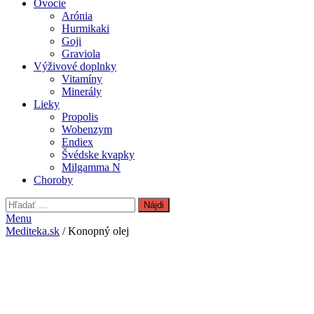
Ovocie
Arónia
Hurmikaki
Goji
Graviola
Výživové doplnky
Vitamíny
Minerály
Lieky
Propolis
Wobenzym
Endiex
Švédske kvapky
Milgamma N
Choroby
Hľadať:
Menu
Mediteka.sk
/ Konopný olej