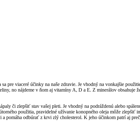
 pre viaceré účinky na naše zdravie. Je vhodný na vonkajšie použitie 
iny, no nájdeme v ňom aj vitamíny A, D a E. Z minerálov obsahuje že
paly či zlepšiť stav vašej pleti. Je vhodný na podráždenú alebo spále
orného použitia, pravidelné užívanie konopného oleja môže zlepšiť imun
a pomáha odbúrať z krvi zlý cholesterol. K jeho účinkom patrí aj preč