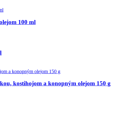
lejom 100 ml
l
ikou, kostihojom a konopným olejom 150 g