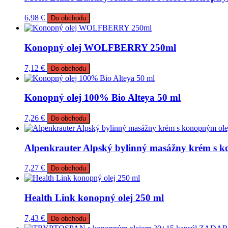
6,98
€
Do obchodu
Konopný olej WOLFBERRY 250ml
7,12
€
Do obchodu
Konopný olej 100% Bio Alteya 50 ml
7,26
€
Do obchodu
Alpenkrauter Alpský bylinný masážny krém s k
7,27
€
Do obchodu
Health Link konopný olej 250 ml
7,43
€
Do obchodu