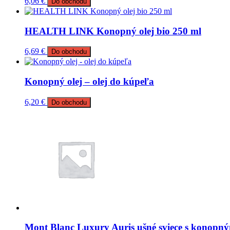
6,06
€
Do obchodu
HEALTH LINK Konopný olej bio 250 ml
6,69
€
Do obchodu
Konopný olej – olej do kúpeľa
6,20
€
Do obchodu
Mont Blanc Luxury Auris ušné sviece s konopn