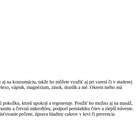
aj na konzumáciu, takže ho môžete využiť aj pri varení či v studenej
lezo, vápnik, magnézium, zinok, draslík a iné. Okrem iného má
nú pokožku, ktorú upokojí a regeneruje. Použiť ho možno aj na masáž,
itu a črevnú mikroflóru, podporí peristaltiku čriev a zlepší trávenie.
isťovanie pečene, úprava hladiny cukrov v krvi či prevencia