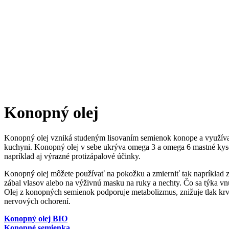
Konopný olej
Konopný olej vzniká studeným lisovaním semienok konope a využíva sa
kuchyni. Konopný olej v sebe ukrýva omega 3 a omega 6 mastné kysel
napríklad aj výrazné protizápalové účinky.
Konopný olej môžete používať na pokožku a zmierniť tak napríklad zá
zábal vlasov alebo na výživnú masku na ruky a nechty. Čo sa týka vnút
Olej z konopných semienok podporuje metabolizmus, znižuje tlak krvi 
nervových ochorení.
Konopný olej BIO
Konopné semienka