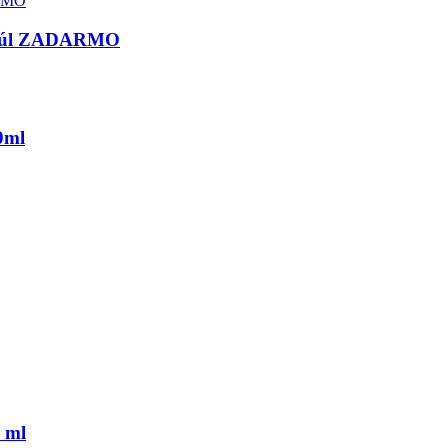
psúl ZADARMO
0ml
 ml