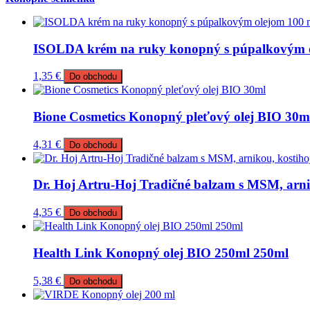
ISOLDA krém na ruky konopný s púpalkovým o
1,35
€
Do obchodu
Bione Cosmetics Konopný pleťový olej BIO 30m
4,31
€
Do obchodu
Dr. Hoj Artru-Hoj Tradičné balzam s MSM, arn
4,35
€
Do obchodu
Health Link Konopný olej BIO 250ml 250ml
5,38
€
Do obchodu