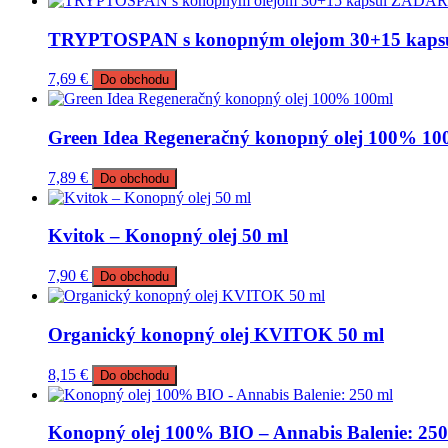
TRYPTOSPAN s konopným olejom 30+15 ka
7,69
€
Do obchodu
Green Idea Regeneračný konopný olej 100% 10
7,89
€
Do obchodu
Kvitok – Konopný olej 50 ml
7,90
€
Do obchodu
Organický konopný olej KVITOK 50 ml
8,15
€
Do obchodu
Konopný olej 100% BIO – Annabis Balenie: 250