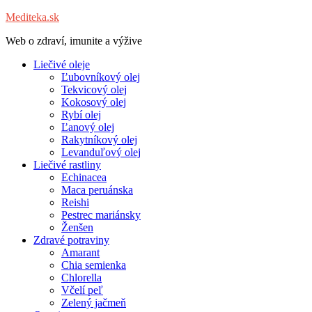
Mediteka.sk
Web o zdraví, imunite a výžive
Liečivé oleje
Ľubovníkový olej
Tekvicový olej
Kokosový olej
Rybí olej
Ľanový olej
Rakytníkový olej
Levanduľový olej
Liečivé rastliny
Echinacea
Maca peruánska
Reishi
Pestrec mariánsky
Ženšen
Zdravé potraviny
Amarant
Chia semienka
Chlorella
Včelí peľ
Zelený jačmeň