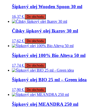
Šipkový olej Wooden Spoon 30 ml
16,37
€
Do obchodu
Čílsky šípkový olej Ikarov 30 ml
17,62
€
Do obchodu
Šípkový olej 100% Bio Alteya 50 ml
17,74
€
Do obchodu
Šípkový olej BIO 25 ml – Green idea
17,90
€
Do obchodu
Šípkový olej MEANDRA 250 ml