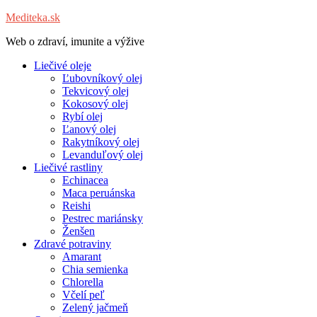
Mediteka.sk
Web o zdraví, imunite a výžive
Liečivé oleje
Ľubovníkový olej
Tekvicový olej
Kokosový olej
Rybí olej
Ľanový olej
Rakytníkový olej
Levanduľový olej
Liečivé rastliny
Echinacea
Maca peruánska
Reishi
Pestrec mariánsky
Ženšen
Zdravé potraviny
Amarant
Chia semienka
Chlorella
Včelí peľ
Zelený jačmeň