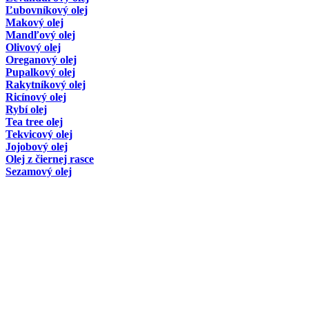
Ľubovníkový olej
Makový olej
Mandľový olej
Olivový olej
Oreganový olej
Pupalkový olej
Rakytníkový olej
Ricínový olej
Rybí olej
Tea tree olej
Tekvicový olej
Jojobový olej
Olej z čiernej rasce
Sezamový olej