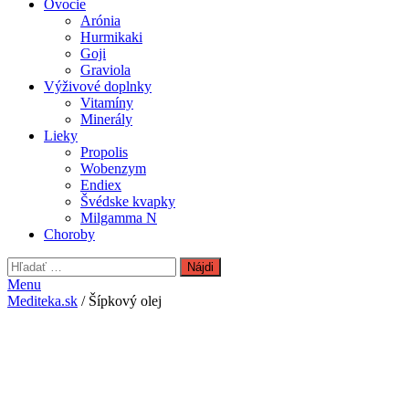
Ovocie
Arónia
Hurmikaki
Goji
Graviola
Výživové doplnky
Vitamíny
Minerály
Lieky
Propolis
Wobenzym
Endiex
Švédske kvapky
Milgamma N
Choroby
Hľadať:
Menu
Mediteka.sk
/ Šípkový olej