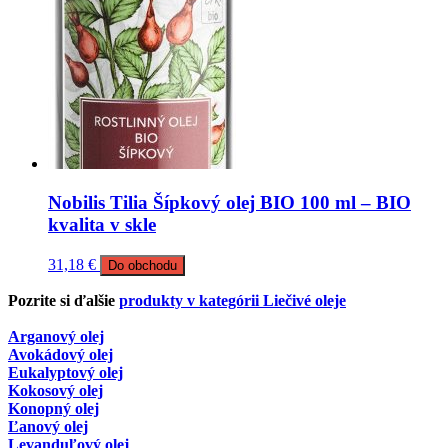
Nobilis Tilia Šípkový olej BIO 100 ml – BIO
kvalita v skle
31,18
€
Do obchodu
Pozrite si ďalšie
produkty v kategórii Liečivé oleje
Arganový olej
Avokádový olej
Eukalyptový olej
Kokosový olej
Konopný olej
Ľanový olej
Levanduľový olej