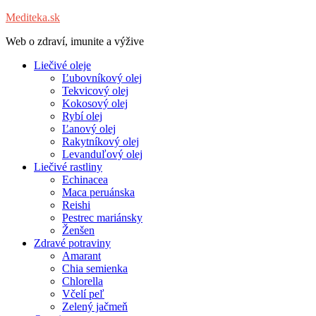
Mediteka.sk
Web o zdraví, imunite a výžive
Liečivé oleje
Ľubovníkový olej
Tekvicový olej
Kokosový olej
Rybí olej
Ľanový olej
Rakytníkový olej
Levanduľový olej
Liečivé rastliny
Echinacea
Maca peruánska
Reishi
Pestrec mariánsky
Ženšen
Zdravé potraviny
Amarant
Chia semienka
Chlorella
Včelí peľ
Zelený jačmeň