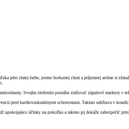
aka jeho zlatej farbe, jemne horkastej chuti a príjemnej aróme si zís
m.
antioxidanty. Svojím zložením pomáha znižovať zápalové markery v te
ii pred kardiovaskulárnymi ochoreniami. Takisto udržiava v kondíci
ž upokojujúce účinky na pokožku a takisto jej dokáže zabezpečiť pri