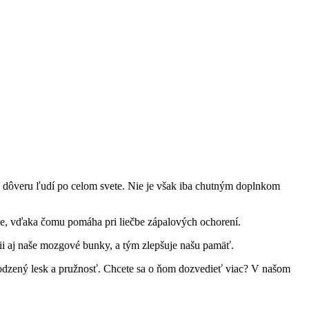
kal dôveru ľudí po celom svete. Nie je však iba chutným doplnkom
le, vďaka čomu pomáha pri liečbe zápalových ochorení.
i aj naše mozgové bunky, a tým zlepšuje našu pamäť.
rodzený lesk a pružnosť. Chcete sa o ňom dozvedieť viac? V našom