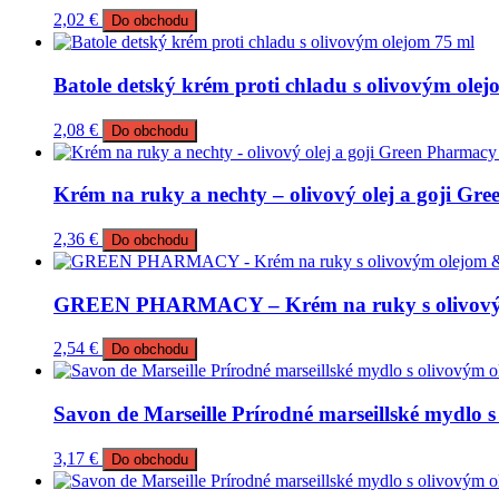
2,02
€
Do obchodu
Batole detský krém proti chladu s olivovým olej
2,08
€
Do obchodu
Krém na ruky a nechty – olivový olej a goji Gr
2,36
€
Do obchodu
GREEN PHARMACY – Krém na ruky s olivovým 
2,54
€
Do obchodu
Savon de Marseille Prírodné marseillské mydlo 
3,17
€
Do obchodu