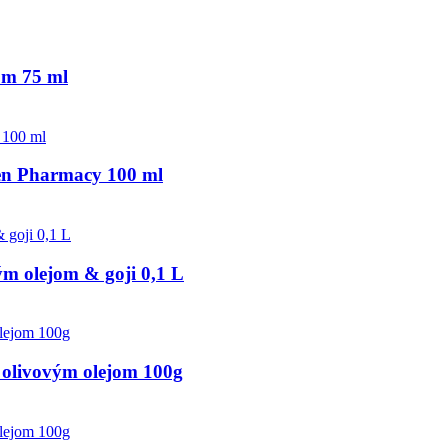
om 75 ml
een Pharmacy 100 ml
olejom & goji 0,1 L
s olivovým olejom 100g