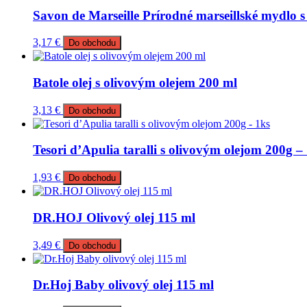
Savon de Marseille Prírodné marseillské mydlo 
3,17
€
Do obchodu
Batole olej s olivovým olejem 200 ml
3,13
€
Do obchodu
Tesori d’Apulia taralli s olivovým olejom 200g –
1,93
€
Do obchodu
DR.HOJ Olivový olej 115 ml
3,49
€
Do obchodu
Dr.Hoj Baby olivový olej 115 ml