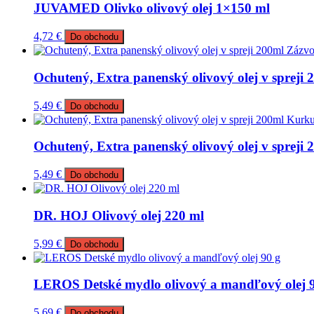
JUVAMED Olivko olivový olej 1×150 ml
4,72
€
Do obchodu
Ochutený, Extra panenský olivový olej v spreji
5,49
€
Do obchodu
Ochutený, Extra panenský olivový olej v sprej
5,49
€
Do obchodu
DR. HOJ Olivový olej 220 ml
5,99
€
Do obchodu
LEROS Detské mydlo olivový a mandľový olej 
5,69
€
Do obchodu