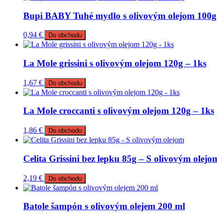
Bupi BABY Tuhé mydlo s olivovým olejom 100g
0,94
€
Do obchodu
La Mole grissini s olivovým olejom 120g – 1ks
1,67
€
Do obchodu
La Mole croccanti s olivovým olejom 120g – 1ks
1,86
€
Do obchodu
Celita Grissini bez lepku 85g – S olivovým olejo
2,19
€
Do obchodu
Batole šampón s olivovým olejem 200 ml