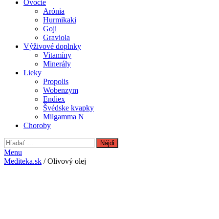
Ovocie
Arónia
Hurmikaki
Goji
Graviola
Výživové doplnky
Vitamíny
Minerály
Lieky
Propolis
Wobenzym
Endiex
Švédske kvapky
Milgamma N
Choroby
Hľadať:
Menu
Mediteka.sk
/ Olivový olej