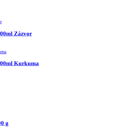
 200ml Zázvor
i 200ml Kurkuma
90 g